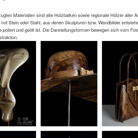
ugten Materialien sind alte Holzbalken sowie regionale Hölzer aller Ar
 mit Stein oder Stahl, aus denen Skulpturen bzw. Wandbilder entsteh
 poliert und geölt ist. Die Darstellungsformen bewegen sich vom Fo
straktion.