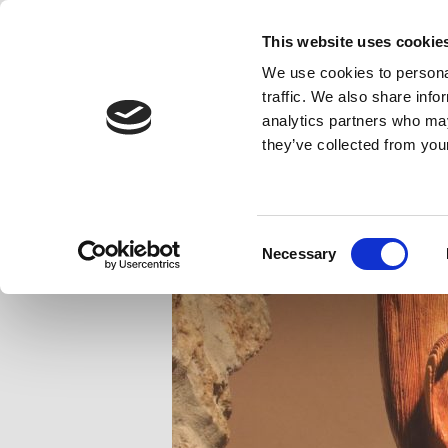
Zum
This website uses cookie
Inhalt
We use cookies to personal
wechseln
Kunsthandwer
traffic. We also share info
analytics partners who may
they’ve collected from your
Consent
Necessary
Selection