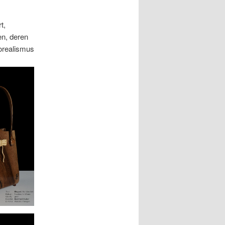
t,
en, deren
torealismus