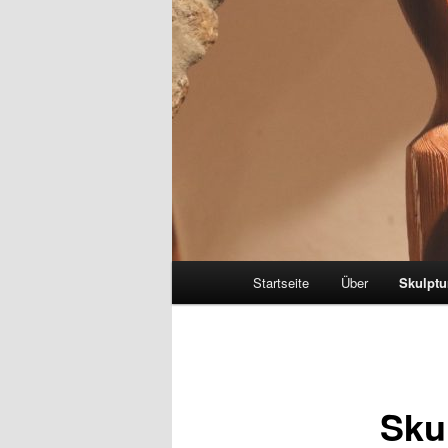
Hauptmenü
Startseite
Über
Skulptu
Sku