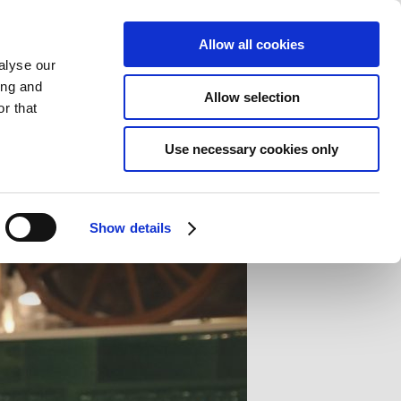
Allow all cookies
alyse our
ing and
Allow selection
r that
Use necessary cookies only
Show details